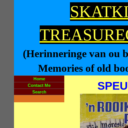
SKATKI
TREASURE
(Herinneringe van ou bo
Memories of old book
Home
SPEU
Contact Me
Search